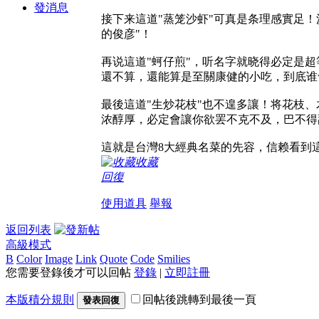
發消息
接下来這道"蒸笼沙虾"可真是条理感實足
的俊彦"！
再说這道"蚵仔煎"，听名字就晓得必定是
還不算，還能算是至關康健的小吃，到底谁
最後這道"生炒花枝"也不遑多讓！将花枝
浓醇厚，必定會讓你欲罢不克不及，巴不得
這就是台灣8大經典名菜的先容，信赖看到
收藏
回復
使用道具
舉報
返回列表
高級模式
B
Color
Image
Link
Quote
Code
Smilies
您需要登錄後才可以回帖
登錄
|
立即註冊
本版積分規則
回帖後跳轉到最後一頁
發表回復