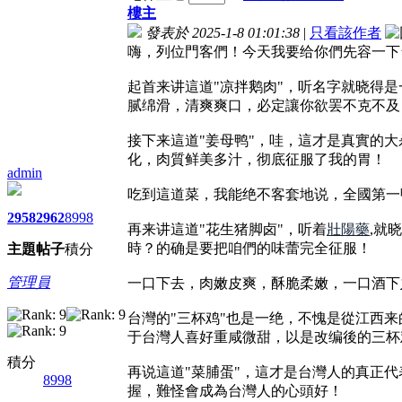
樓主
發表於 2025-1-8 01:01:38
|
只看該作者
嗨，列位門客們！今天我要给你們先容一下
起首来讲這道"凉拌鹅肉"，听名字就晓得
腻绵滑，清爽爽口，必定讓你欲罢不克不及
接下来這道"姜母鸭"，哇，這才是真實的
化，肉質鲜美多汁，彻底征服了我的胃！
admin
吃到這道菜，我能绝不客套地说，全國第一
2958
2962
8998
再来讲這道"花生猪脚卤"，听着
壯陽藥
,就
時？的确是要把咱們的味蕾完全征服！
主題
帖子
積分
管理員
一口下去，肉嫩皮爽，酥脆柔嫩，一口酒下
台灣的"三杯鸡"也是一绝，不愧是從江西
于台灣人喜好重咸微甜，以是改编後的三杯
積分
再说這道"菜脯蛋"，這才是台灣人的真正
8998
握，難怪會成為台灣人的心頭好！