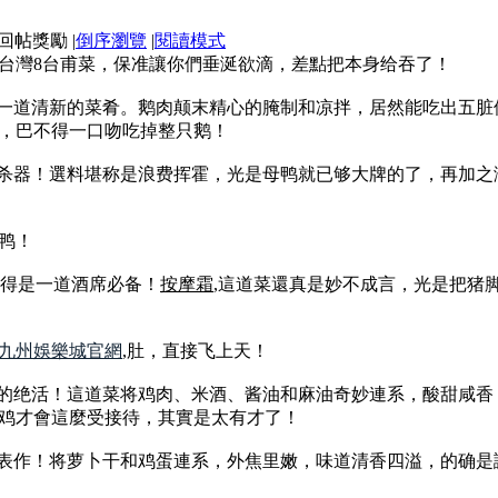
|
倒序瀏覽
|
閱讀模式
台灣8台甫菜，保准讓你們垂涎欲滴，差點把本身给吞了！
是一道清新的菜肴。鹅肉颠末精心的腌制和凉拌，居然能吃出五
，巴不得一口吻吃掉整只鹅！
大杀器！選料堪称是浪费挥霍，光是母鸭就已够大牌的了，再加
鸭！
晓得是一道酒席必备！
按摩霜
,這道菜還真是妙不成言，光是把猪
九州娛樂城官網
,肚，直接飞上天！
来的绝活！這道菜将鸡肉、米酒、酱油和麻油奇妙連系，酸甜咸
鸡才會這麼受接待，其實是太有才了！
代表作！将萝卜干和鸡蛋連系，外焦里嫩，味道清香四溢，的确