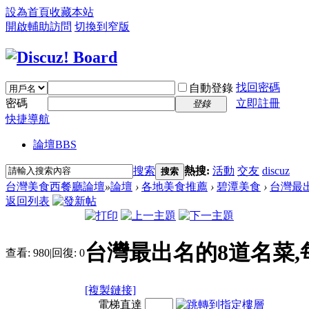
設為首頁
收藏本站
開啟輔助訪問
切換到窄版
找回密碼
自動登錄
密碼
立即註冊
登錄
快捷導航
論壇
BBS
搜索
熱搜:
活動
交友
discuz
搜索
台灣美食西餐廳論壇
»
論壇
›
各地美食推薦
›
碧潭美食
›
台灣最出
返回列表
台灣最出名的8道名菜
查看:
980
|
回復:
0
[複製鏈接]
電梯直達