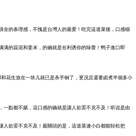
脏俱全的条理感，不愧是台灣人的最爱！吃完這道菜後，口感细
之满满的蒜泥和姜末，的确就是在利诱你的味蕾！鸭子進口即
脚和花生放在一块儿就已是杀手锏了，更况且還要卤煮半個多小
香，一點都不腻，這口感的确就是讓人欲罢不克不及！听说是由
是讓人欲罢不克不及！最關頭的是，這道菜連小白都能轻松把