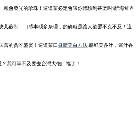
一颗會發光的珍珠！這道菜必定會讓你體驗到甚麼叫做"海鲜界
一块儿煎制，口感丰硕多条理，的确就是讓人欲罢不克不及！這
味蕾的贪吃盛宴！這道菜口
身體美白方法
,感鲜美多汁，酱汁香
道？我可等不及要去台灣大饱口福了！