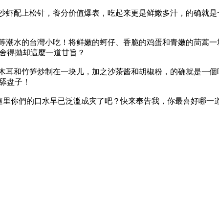
！沙虾配上松针，養分价值爆表，吃起来更是鲜嫩多汁，的确就是
超等潮水的台灣小吃！将鲜嫩的蚵仔、香脆的鸡蛋和青嫩的茼蒿
舍得抛却這麼一道甘旨？
、木耳和竹笋炒制在一块儿，加之沙茶酱和胡椒粉，的确就是一個
舔盘子！
這里你們的口水早已泛滥成灾了吧？快来奉告我，你最喜好哪一