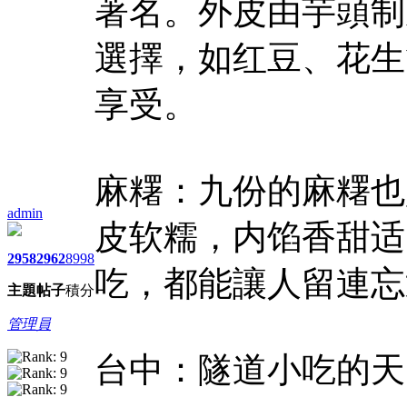
著名。外皮由芋頭制
選擇，如红豆、花生
享受。
麻糬：九份的麻糬也
admin
皮软糯，内馅香甜适
2958
2962
8998
吃，都能讓人留連忘
主題
帖子
積分
管理員
台中：隧道小吃的天