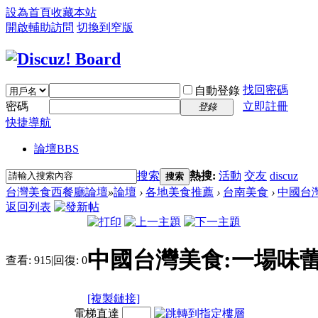
設為首頁
收藏本站
開啟輔助訪問
切換到窄版
找回密碼
自動登錄
密碼
立即註冊
登錄
快捷導航
論壇
BBS
搜索
熱搜:
活動
交友
discuz
搜索
台灣美食西餐廳論壇
»
論壇
›
各地美食推薦
›
台南美食
›
中國台
返回列表
中國台灣美食:一場味
查看:
915
|
回復:
0
[複製鏈接]
電梯直達